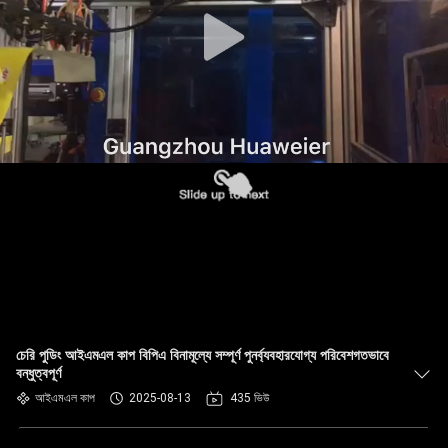
নিয়ন্ত্রণ
আমাদের
সাথে
যোগাযোগ
খবর
মামলা
ব্লগ
চেরি পুডিং আইএমএল কাপ বিপিএ বিনামূল্যে সম্পূর্ণ পুনর্ব্যবহারযোগ্য পরিবেশগতভাবে
বন্ধুত্বপূর্ণ
একটি
আইএমএল কাপ
2025-08-13
435 ভিউ
উদ্ধৃতি