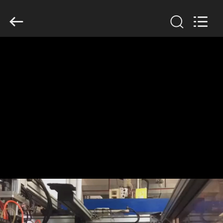
Guangzhou
Huaweier
Packing
Products
Co.,Ltd..
All
Rights
Reserved.
বাড়ি
পণ্য
আমাদের
সম্বন্ধে
কারখানা
পরিদর্শন
গুণমান