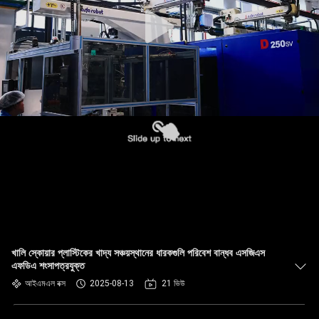
নিয়ন্ত্রণ
আমাদের
সাথে
যোগাযোগ
খবর
মামলা
ব্লগ
খালি স্কোয়ার প্লাস্টিকের খাদ্য সঞ্চয়স্থানের ধারকগুলি পরিবেশ বান্ধব এসজিএস
এফডিএ শংসাপত্রযুক্ত
একটি
আইএমএল বক্স
2025-08-13
21 ভিউ
উদ্ধৃতি