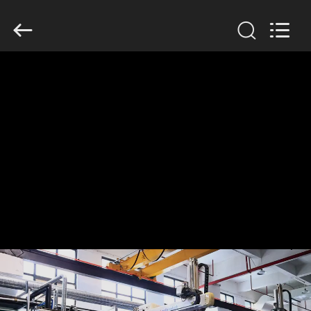
Guangzhou
Huaweier
Packing
Products
Co.,Ltd..
All
Rights
Reserved.
বাড়ি
পণ্য
আমাদের
সম্বন্ধে
কারখানা
পরিদর্শন
গুণমান