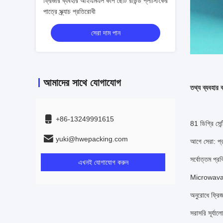
ফ্রিজার ব্যবহার আইএমএল কাপ ছোট রাউন্ড প্লাস্টিকের
পাত্রে স্ক্র্যাচ প্রতিরোধী
সেরা দাম পান
আমাদের সাথে যোগাযোগ
তথ্য ব্যবহার 
+86-13249991615
81 ডিগ্রি সেন্
yuki@hwepacking.com
আগে সেরা: প্
সর্বোত্তম প্রক
এখনই যোগাযোগ করুন
Microwava
অনুরোধে ফ্রি
সরাসরি সূর্য