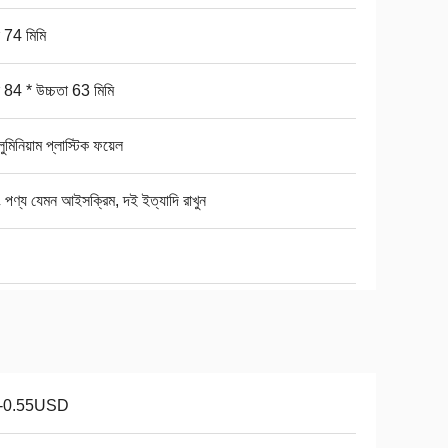
স 74 মিমি
স 84 * উচ্চতা 63 মিমি
লুমিনিয়াম প্লাস্টিক ফয়েল
ং পণ্য যেমন আইসক্রিম, দই ইত্যাদি রাখুন
1-0.55USD