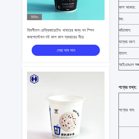
কাপ আকার:
ভিডিও
রঙ:
হিমশীতল রেফ্রিজারেটেড খাবারের জন্য নন স্পিল
কাঁচামাল:
কমপোস্টেবল দই কাপ কাপ স্কয়ারের নীচে
বন্ধের ধরণ:
সেরা দাম পান
হাতল:
আইএমএল সজ্
পণ্যের তথ্য:
পণ্যের নাম: