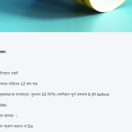
করুন:
টিগ্রেডে ভরাট
রসবের তারিখের 12 মাস পরে
্রিয়াকরণের তাপমাত্রা: ন্যূনতম 15 ডিগ্রি সেলসিয়াস পূর্বে কমপক্ষে 8 ঘন্টা before
ble;
জার ব্যবহার ；
ালোক প্রকাশ করবেন না Do