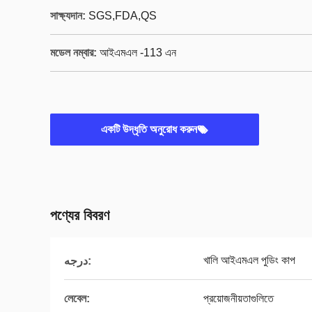
সাক্ষ্যদান:
SGS,FDA,QS
মডেল নম্বার:
আইএমএল -113 এন
একটি উদ্ধৃতি অনুরোধ করুন
পণ্যের বিবরণ
খালি আইএমএল পুডিং কাপ
درجه:
লেবেল:
প্রয়োজনীয়তাগুলিতে