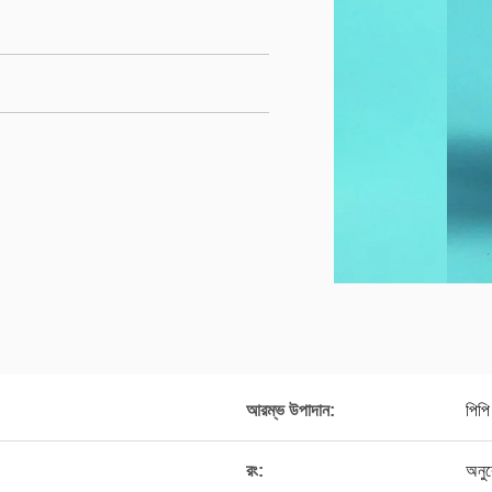
আরম্ভ উপাদান:
পিপি
রং:
অনু