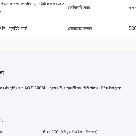
হ শক্ত কাগজ রপ্তানি; ২. স্ট্যাকেবলের মতো
ডেলিভারি সময়
ক্লা
ক
/ সি, ক্রেডিট কার্ড
যোগানের ক্ষমতা
500
না
চেরি পুডিং কাপ 6OZ 200ML স্কয়ার নীচে প্লাস্টিকের পিপি পাত্রে বিপিএ বিনামূল্যে
রণ:
া:
6oz 200 মিলি (কাস্টমাইজড উপলব্ধ)