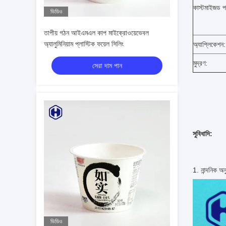
কাস্টমাইজড প
ভিডিও
তাপীয় গঠন আইএমএল কাপ মাইক্রোওয়েভেবল
অ্যালুমিনিয়াম প্লাস্টিক ফয়েল সিলিং
অ্যাপ্লিকেশন:
মুদ্রণ:
সেরা দাম পান
সুবিধাদি:
1. নান্দনিক অন
ভিডিও