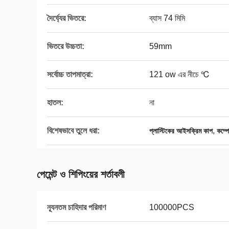
দৈর্ঘ্যের ভিতরে:
ব্যাস 74 মিমি
ভিতরে উচ্চতা:
59mm
সর্বোচ্চ তাপমাত্রা:
121 ow এর নীচে ℃
হাতল:
না
বিশেষভাবে তুলে ধরা:
,
প্লাস্টিকের আইসক্রিম কাপ
কম্প
পেমেন্ট ও শিপিংয়ের শর্তাবলী
ন্যূনতম চাহিদার পরিমাণ
100000PCS