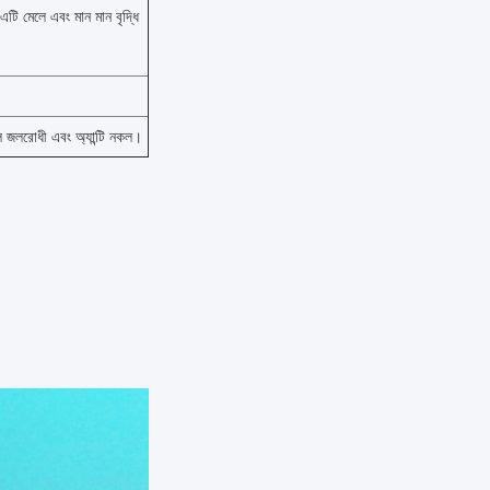
ি মেলে এবং মান মান বৃদ্ধি
লি জলরোধী এবং অ্যান্টি নকল।