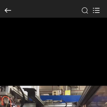
Guangzhou
Huaweier
Packing
Products
Co.,Ltd..
All
Rights
Reserved.
বাড়ি
পণ্য
আমাদের
সম্বন্ধে
কারখানা
পরিদর্শন
গুণমান