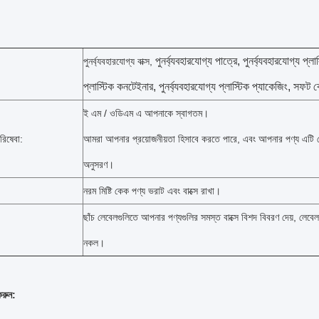
পুনর্ব্যবহারযোগ্য
পাত্রে,
পুনর্ব্যবহারযোগ্য
প্লাস
পুনর্ব্যবহারযোগ্য বাক্স,
প্লাস্টিক কনটেইনার,
পুনর্ব্যবহারযোগ্য
প্লাস্টিক প্যাকেজিং, সফট 
ই এম / ওডিএম এ আপনাকে স্বাগতম।
রিষেবা:
আমরা আপনার প্রয়োজনীয়তা হিসাবে করতে পারে, এবং আপনার পণ্য এটি মে
অনুসরণ।
নরম মিষ্টি কেক পণ্য ভরাট এবং বাক্সে রাখা।
ছাঁচ লেবেলগুলিতে আপনার পণ্যগুলির সমস্ত বাক্সে বিশদ বিবরণ দেয়, লেবেল
নকল।
করুন: