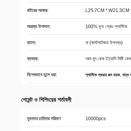
বাইরের আকার:
L25.7CM * W21.3CM 
আরম্ভ উপাদান:
100% ফুড গ্রেড প্লাস্টিক
হাতল:
না (কাস্টমাইজড উপলব্ধ)
ব্যবহার:
নরম মুন কেক ইত্যাদি মিষ্টি কে
বিশেষভাবে তুলে ধরা:
,
প্লাস্টিক স্কয়ার বক্স ধারক
খাদ্য 
পেমেন্ট ও শিপিংয়ের শর্তাবলী
ন্যূনতম চাহিদার পরিমাণ
10000pcs