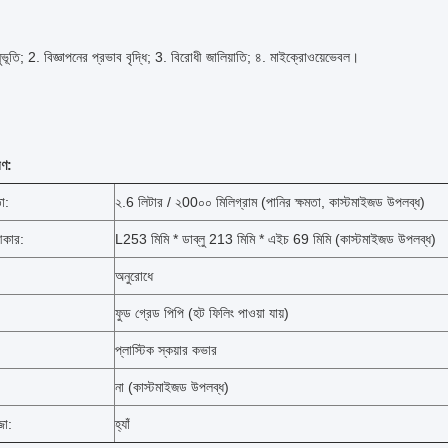
ুভূতি;
2. বিজ্ঞাপনের প্রভাব বৃদ্ধি;
3. বিরোধী জালিয়াতি;
৪. মাইক্রোওয়েভেবল।
রণ:
তা:
২.6 লিটার / ২00০০ মিলিগ্রাম (পানির ক্ষমতা, কাস্টমাইজড উপলব্ধ)
আকার:
L253 মিমি * ডাব্লু 213 মিমি * এইচ 69 মিমি (কাস্টমাইজড উপলব্ধ)
অনুরোধে
ফুড গ্রেড পিপি (হট ফিলিং পাওয়া যায়)
প্লাস্টিক স্কয়ার কভার
না (কাস্টমাইজড উপলব্ধ)
জা:
হ্যাঁ