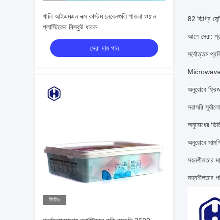
খালি আইএমএল বক্স কাস্টম লেবেলগুলি পাতলা ওয়াল
82 ডিগ্রি সেন্
প্লাস্টিকের বিস্কুট ধারক
আগে সেরা: প্
সেরা দাম পান
সর্বোত্তম প্রক
Microwava
অনুরোধে ফ্রি
সরাসরি সূর্য
অনুরোধের ভিত
অনুরোধে সামগ
সহনশীলতার মা
সহনশীলতার 
ভিডিও