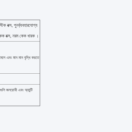
্টিক বক্স,
পুনর্ব্যবহারযোগ্য
কেক বক্স, নরম কেক ধারক
।
লে এবং মান মান বৃদ্ধি করতে
গুলি জলরোধী এবং অ্যান্টি