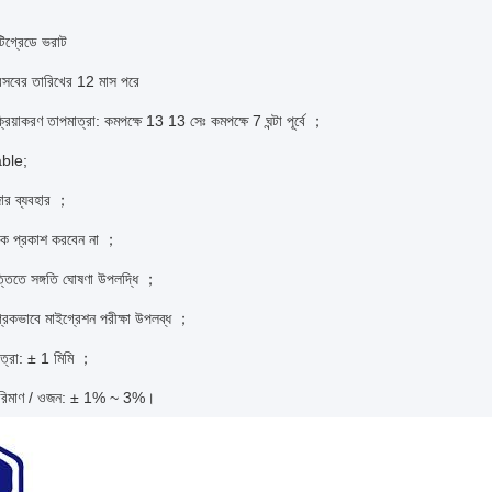
টিগ্রেডে ভরাট
রসবের তারিখের 12 মাস পরে
্রিয়াকরণ তাপমাত্রা: কমপক্ষে 13 13 সেঃ কমপক্ষে 7 ঘন্টা পূর্বে ；
ble;
জার ব্যবহার ；
ালোক প্রকাশ করবেন না ；
্তিতে সঙ্গতি ঘোষণা উপলদ্ধি ；
্রিকভাবে মাইগ্রেশন পরীক্ষা উপলব্ধ ；
ত্রা: ± 1 মিমি ；
পরিমাণ / ওজন: ± 1% ~ 3%।