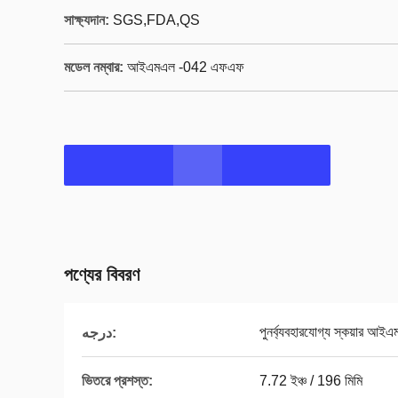
সাক্ষ্যদান:
SGS,FDA,QS
মডেল নম্বার:
আইএমএল -042 এফএফ
পণ্যের বিবরণ
পুনর্ব্যবহারযোগ্য স্কয়ার আইএ
درجه:
ভিতরে প্রশস্ত:
7.72 ইঞ্চ / 196 মিমি