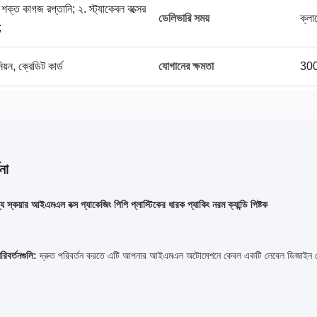
 শক্ত কাগজ রপ্তানি; ২. স্ট্যাকেবল বক্সের
ডেলিভারি সময়
ক্লা
;
িয়ন, ক্রেডিট কার্ড
যোগানের ক্ষমতা
300
না
গ্য স্কয়ার আইএমএল বক্স প্যাকেজিং পিপি প্লাস্টিকের ধারক প্যাকিং নরম ক্যান্ডি পিষ্টক
রিবর্তনগুলি:
দ্রুত পরিবর্তন করতে এটি আপনার আইএমএল অটোমেশনে কেবল একটি লেবেল ডিজাইন থে
">