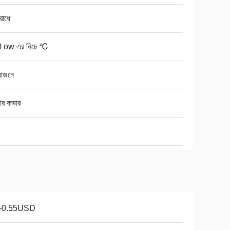
রোধে
 ow এর নিচে ℃
়োজনে
়ার কভার
1-0.55USD