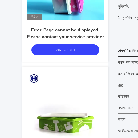
ails.
details.
সুবিধাদি:
26)
(26)
ভিডিও
1. নান্দনিক অন
Error. Page cannot be displayed.
Please contact your service provider
for more details. (26)
সেরা দাম পান
অনলাইন">
তাৎক্ষণিক বিব
Error. Page cannot be displayed.
বাক্সে জল ক্ষম
Please contact your service provider
for more details. (26)
বক্স বাহিরের 
রঙ:
কাঁচামাল:
বন্ধের ধরণ:
হাতল:
আইএমএল সজ্