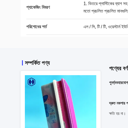
1. ভিতরে প্লাস্টিকের ব্যাগ সহ
প্যাকেজিং বিবরণ
মতো প্রচলিত প্রচলিত মানগুলি
পরিশোধের শর্ত
এল / সি, টি / টি, ওয়েস্টার্ন ইউন
সম্পর্কিত পণ্য
পণ্যের বর্ণ
পুনর্ব্যবহারযো
ror.
Error.
age
Page
ot be
cannot be
layed.
displayed.
দ্রুত নকশার প
ease
Please
tact
contact
অনলাইন">
অনলাইন
our
your
ক্ষতি হয় না।
vice
service
vider
provider
 more
for more