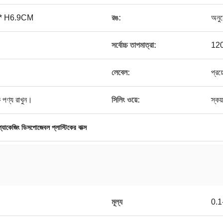
* H6.9CM
রঙ:
অনু
সর্বোচ্চ তাপমাত্রা:
120
লেবেল:
প্রয
ক পণ্য রাখুন।
সিলিং ওয়ে:
স্কয
প্যাকেজিং ডিসপোজেবল প্লাস্টিকের বাক্স
মূল্য
0.