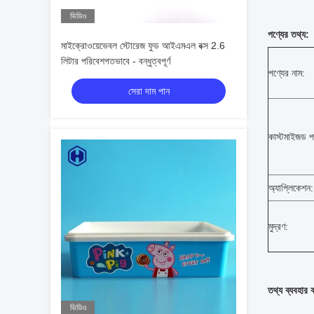
ভিডিও
পণ্যের তথ্য:
মাইক্রোওয়েভেবল স্টোরেজ ফুড আইএমএল বক্স 2.6
লিটার পরিবেশগতভাবে - বন্ধুত্বপূর্ণ
পণ্যের নাম:
সেরা দাম পান
কাস্টমাইজড প
অ্যাপ্লিকেশন:
মুদ্রণ:
তথ্য ব্যবহার 
ভিডিও