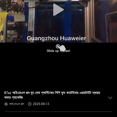
নিয়ন্ত্রণ
আমাদের
সাথে
যোগাযোগ
খবর
মামলা
ব্লগ
87oz আইএমএল বক্স মুন কেক প্লাস্টিকের পিপি ফুড কনটেইনার এয়ারটাইট স্কয়ার
কভার প্যাকেজিং
একটি
আইএমএল বক্স
2025-08-13
উদ্ধৃতি