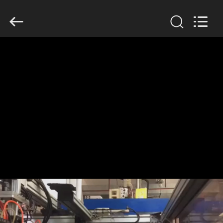
Guangzhou
Huaweier
Packing
Products
Co.,Ltd..
All
Rights
Reserved.
বাড়ি
পণ্য
আমাদের
সম্বন্ধে
কারখানা
পরিদর্শন
গুণমান