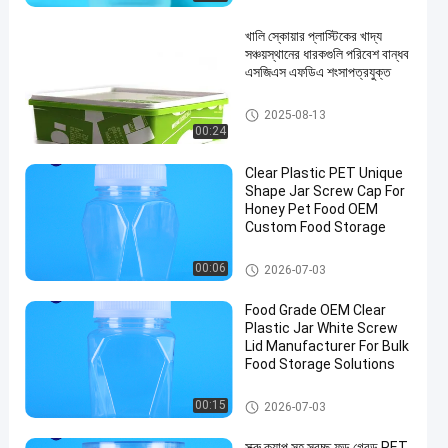
খালি স্কোয়ার প্লাস্টিকের খাদ্য
সঞ্চয়স্থানের ধারকগুলি পরিবেশ বান্ধব
এসজিএস এফডিএ শংসাপত্রযুক্ত
আইএমএল বক্স
2025-08-13
00:24
Clear Plastic PET Unique
Shape Jar Screw Cap For
Honey Pet Food OEM
Custom Food Storage
প্লাস্টিকের প্যাকেজিং জার
00:06
2026-07-03
Food Grade OEM Clear
Plastic Jar White Screw
Lid Manufacturer For Bulk
Food Storage Solutions
প্লাস্টিকের প্যাকেজিং জার
00:15
2026-07-03
স্ক্রু ক্যাপ সহ স্বচ্ছ ফুড গ্রেড PET