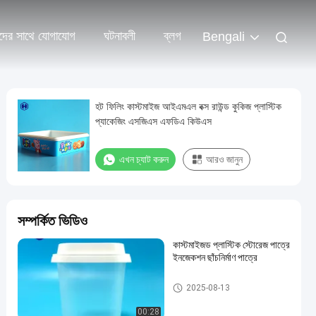
দের সাথে যোগাযোগ
ঘটনাবলী
ব্লগ
Bengali
হট ফিলিং কাস্টমাইজ আইএমএল বক্স রাউন্ড কুকিজ প্লাস্টিক
প্যাকেজিং এসজিএস এফডিএ কিউএস
এখন চ্যাট করুন
আরও জানুন
সম্পর্কিত ভিডিও
কাস্টমাইজড প্লাস্টিক স্টোরেজ পাত্রে
ইনজেকশন ছাঁচনির্মাণ পাত্রে
আইএমএল প্লাস্টিকের পাত্রে
2025-08-13
00:28