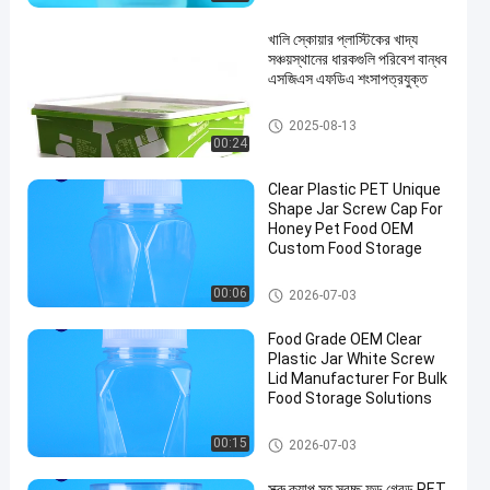
খালি স্কোয়ার প্লাস্টিকের খাদ্য
সঞ্চয়স্থানের ধারকগুলি পরিবেশ বান্ধব
এসজিএস এফডিএ শংসাপত্রযুক্ত
আইএমএল বক্স
2025-08-13
00:24
Clear Plastic PET Unique
Shape Jar Screw Cap For
Honey Pet Food OEM
Custom Food Storage
প্লাস্টিকের প্যাকেজিং জার
00:06
2026-07-03
Food Grade OEM Clear
Plastic Jar White Screw
Lid Manufacturer For Bulk
Food Storage Solutions
প্লাস্টিকের প্যাকেজিং জার
00:15
2026-07-03
স্ক্রু ক্যাপ সহ স্বচ্ছ ফুড গ্রেড PET