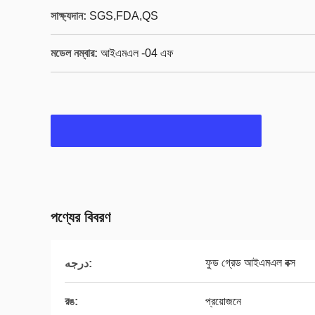
সাক্ষ্যদান:
SGS,FDA,QS
মডেল নম্বার:
আইএমএল -04 এফ
পণ্যের বিবরণ
ফুড গ্রেড আইএমএল বক্স
درجه:
রঙ:
প্রয়োজনে