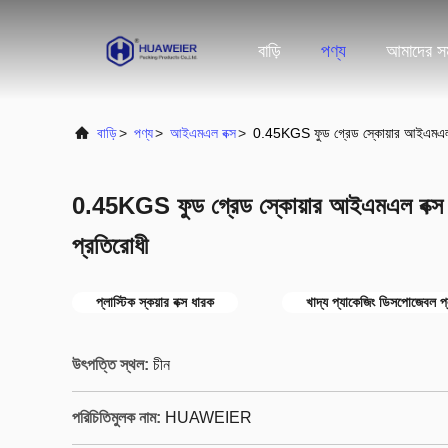
বাড়ি
পণ্য
আমাদের সম
বাড়ি
>
পণ্য
>
আইএমএল বক্স
>
0.45KGS ফুড গ্রেড স্কোয়ার আইএমএল বক্স
0.45KGS ফুড গ্রেড স্কোয়ার আইএমএল বক্স / প্
প্রতিরোধী
প্লাস্টিক স্কয়ার বক্স ধারক
খাদ্য প্যাকেজিং ডিসপোজেবল প্ল
উৎপত্তি স্থল:
চীন
পরিচিতিমুলক নাম:
HUAWEIER