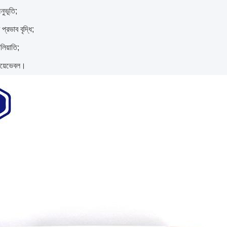
নুভূতি;
 প্রভাব বৃদ্ধি;
লিয়াতি;
ওয়েভেবল।