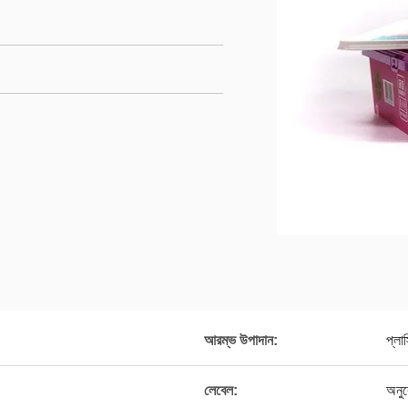
আরম্ভ উপাদান:
প্লা
লেবেল:
অনু