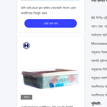
তথ্য ব্যবহার 
খালি আইএমএল বক্স কাস্টম লেবেলগুলি পাতলা ওয়াল
প্লাস্টিকের বিস্কুট ধারক
85 ডিগ্রি সেন্
সেরা দাম পান
আগে সেরা: প্
সর্বোত্তম প্র
Microwava
অনুরোধে ফ্রি
সরাসরি সূর্য
অনুরোধের ভিত
অনুরোধে সামগ
সহনশীলতার মা
সহনশীলতার 
ভিডিও
সুবিধাদি: