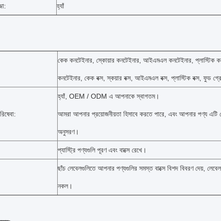
জা:
হ্যাঁ
কেক কনটেইনার, স্কোয়ার কনটেইনার, আইএমএল কনটেইনার, প্লাস্টিক কন
কনটেইনার, কেক বক্স, স্কয়ার বক্স, আইএমএল বক্স, প্লাস্টিক বক্স, ফুড গ্র
হ্যাঁ, OEM / ODM এ আপনাকে স্বাগতম।
রিষেবা:
আমরা আপনার প্রয়োজনীয়তা হিসাবে করতে পারে, এবং আপনার পণ্য এটি মে
অনুসরণ।
প্যাস্ট্রি
পণ্যগুলি পূরণ এবং বাক্সে রেখে।
ছাঁচ লেবেলগুলিতে আপনার পণ্যগুলির সমস্ত বাক্সে বিশদ বিবরণ দেয়, লেবেল
নকল।