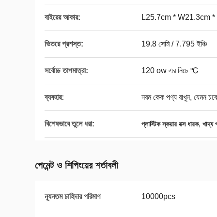
বাইরের আকার:
L25.7cm * W21.3cm *
ভিতরে প্রশস্ত:
19.8 সেমি / 7.795 ইঞ্চি
সর্বোচ্চ তাপমাত্রা:
120 ow এর নিচে ℃
ব্যবহার:
নরম কেক পণ্য রাখুন, যেমন চ
বিশেষভাবে তুলে ধরা:
,
প্লাস্টিক স্কয়ার বক্স ধারক
খাদ্য 
পেমেন্ট ও শিপিংয়ের শর্তাবলী
ন্যূনতম চাহিদার পরিমাণ
10000pcs