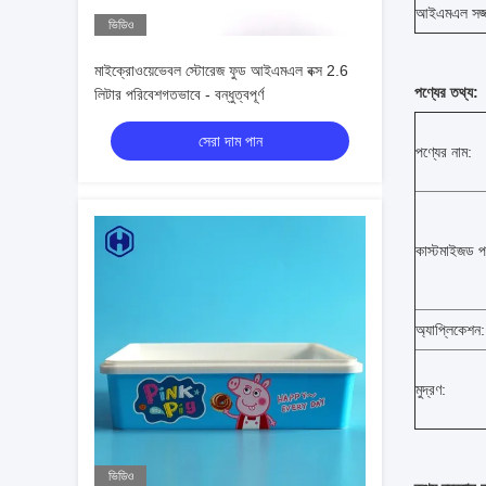
আইএমএল সজ্
ভিডিও
মাইক্রোওয়েভেবল স্টোরেজ ফুড আইএমএল বক্স 2.6
পণ্যের তথ্য:
লিটার পরিবেশগতভাবে - বন্ধুত্বপূর্ণ
সেরা দাম পান
পণ্যের নাম:
কাস্টমাইজড প
অ্যাপ্লিকেশন:
মুদ্রণ:
ভিডিও