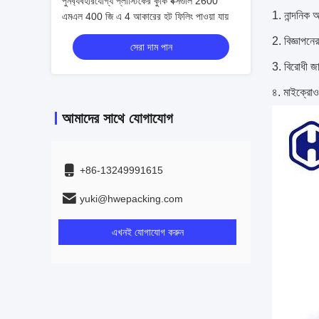
পুনর্ব্যবহারযোগ্য প্লাস্টিকের কুকি বক্সগুলি 2600
1. নান্দনিক অ
এমএল 400 জি এ 4 আকারের হট ফিলিং পাওয়া যায়
2. বিজ্ঞাপনের
সেরা দাম পান
3. বিরোধী জা
৪. মাইক্রো
আমাদের সাথে যোগাযোগ
+86-13249991615
yuki@hwepacking.com
এখনই যোগাযোগ করুন