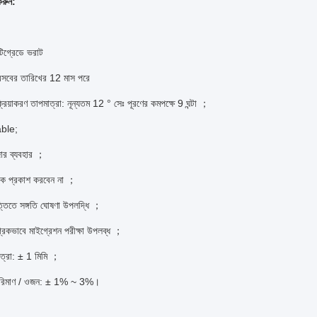
করুন:
টিগ্রেডে ভরাট
রসবের তারিখের 12 মাস পরে
ক্রিয়াকরণ তাপমাত্রা: নূন্যতম 12 ° সেঃ পূরণের কমপক্ষে 9 ঘন্টা ；
ble;
জার ব্যবহার ；
ালোক প্রকাশ করবেন না ；
্তিতে সঙ্গতি ঘোষণা উপলদ্ধি ；
্রিকভাবে মাইগ্রেশন পরীক্ষা উপলব্ধ ；
ত্রা: ± 1 মিমি ；
পরিমাণ / ওজন: ± 1% ~ 3%।