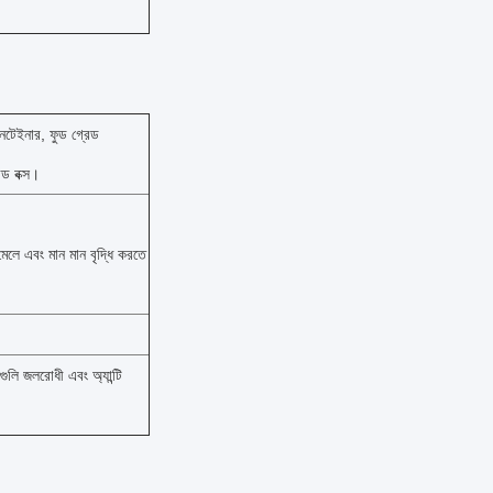
টেইনার, ফুড গ্রেড
েড বক্স।
লে এবং মান মান বৃদ্ধি করতে
গুলি জলরোধী এবং অ্যান্টি