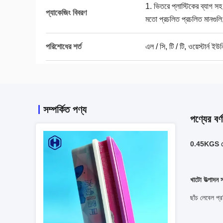
1. ভিতরে প্লাস্টিকের ব্যাগ সহ
প্যাকেজিং বিবরণ
মতো প্রচলিত প্রচলিত মানগুলি
পরিশোধের শর্ত
এল / সি, টি / টি, ওয়েস্টার্ন ইউন
সম্পর্কিত পণ্য
পণ্যের বর্ণ
0.45KGS কেক 
ror.
Error.
age
Page
ot be
cannot be
layed.
displayed.
খাটো উত্পাদন স
ease
Please
tact
contact
অনলাইন">
অনলাইন
our
your
ছাঁচ লেবেল প্
vice
service
vider
provider
 more
for more