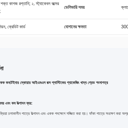
 শক্ত কাগজ রপ্তানি; ২. স্ট্যাকেবল বক্সের
ডেলিভারি সময়
ক্লা
;
িয়ন, ক্রেডিট কার্ড
যোগানের ক্ষমতা
300
না
কনটেইনার স্কোয়ার আইএমএল বক্স প্লাস্টিকের প্যাকেজিং খাদ্য গ্রেড শংসাপত্র
ময় এবং কম উত্পাদন ব্যয়:
">
রক্রিয়া চলাকালীন পাত্রে উত্পাদন এবং একক পদক্ষেপে সজ্জিত করা হয়।
ফাঁকা পাত্রে সংরক্ষণ করা অপ্