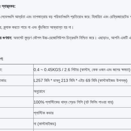
স্বাস্থ্যকর:
 লেবেলগুলি আর্দ্রতা এবং তাপমাত্রায় বড় পরিবর্তনগুলি প্রতিরোধ করে: হিমায়িত এবং রেফ্রিজারেটেড 
়, ক্র্যাক করতে পারে না এবং কুঁচকিতে আক্রান্ত হয় না।
ের গুণমান:
অফসেট মুদ্রণ কৌশল উচ্চ-রেজোলিউশন চিত্রগুলি নিশ্চিত করে।
এছাড়াও, আপনি একটি এ
রণ:
তা:
0.4 ~ 0.45KGS / 2.6 লিটার (কাস্টম, কেক ওজন এবং জলের ক্ষমতা)
আকার:
L257 মিমি * ডাব্লু 213 মিমি * এইচ 69 মিমি (কাস্টমাইজড উপলব্ধ)
অনুরোধে
100% প্লাস্টিকের খাদ্য গ্রেড পিপি (হট ফিলিং পাওয়া যায়)
প্লাস্টিক কভার
না (কাস্টমাইজড)