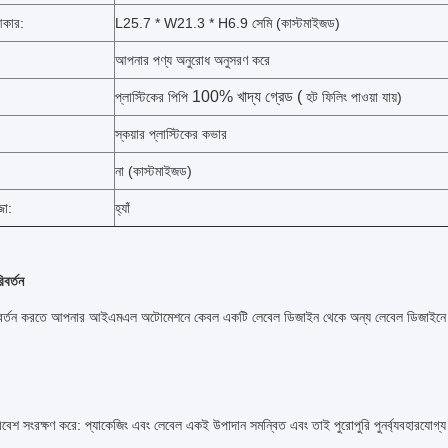
আকার:
L25.7 * W21.3 * H6.9 সেমি (কাস্টমাইজড)
আপনার পণ্য অনুরোধ অনুসরণ করে
100% খাদ্য গ্রেড (
প্লাস্টিকের পিপি
হট ফিলিং পাওয়া যায়)
স্কয়ার প্লাস্টিকের কভার
না (কাস্টমাইজড)
জা:
হ্যাঁ
িবর্তন
িবর্তন করতে আপনার আইএমএল অটোমেশনে কেবল একটি লেবেল ডিজাইন থেকে অন্য লেবেল ডিজাইনে 
িবেশ সংরক্ষণ করে: প্যাকেজিং এবং লেবেল একই উপাদান সমন্বিত এবং তাই পুরোপুরি পুনর্ব্যবহারযোগ্