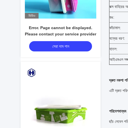
ails.
details.
বক্স বাহিরের 
26)
(26)
ভিডিও
রঙ:
Error. Page cannot be displayed.
কাঁচামাল:
Please contact your service provider
বন্ধের ধরণ:
for more details. (26)
সেরা দাম পান
অনলাইন">
হাতল:
Error. Page cannot be displayed.
Please contact your service provider
আইএমএল সজ্
for more details. (26)
দ্রুত নকশা পর
এটি দ্রুত পর
পরিবেশবান্ধব
ছাঁচ লেবেল পর