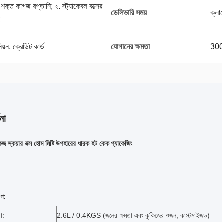
 শক্ত কাগজ রপ্তানি; ২. স্ট্যাকেবল বক্সের
ডেলিভারি সময়
ক্লা
;
িয়ন, ক্রেডিট কার্ড
যোগানের ক্ষমতা
300
না
কিজ স্কয়ার বক্স হোম মিষ্টি উপহারের ধারক হট কেক প্যাকেজিং
">
রণ:
তা:
2.6L / 0.4KGS (জলের ক্ষমতা এবং কুকিজের ওজন, কাস্টমাইজড)