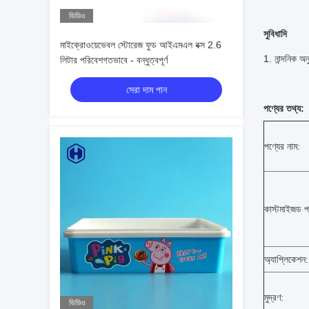
ভিডিও
সুবিধাদি
মাইক্রোওয়েভেবল স্টোরেজ ফুড আইএমএল বক্স 2.6
1. নান্দনিক অন
লিটার পরিবেশগতভাবে - বন্ধুত্বপূর্ণ
সেরা দাম পান
পণ্যের তথ্য:
পণ্যের নাম:
কাস্টমাইজড প
অ্যাপ্লিকেশন:
মুদ্রণ:
ভিডিও