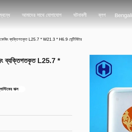
্বন্ধে
আমাদের সাথে যোগাযোগ
ঘটনাবলী
ব্লগ
Bengal
প্যাকেজিং ব্যক্তিগতকৃত L25.7 * W21.3 * H6.9 সেন্টিমিটার
জিং ব্যক্তিগতকৃত L25.7 *
াস্টিকের বাক্স