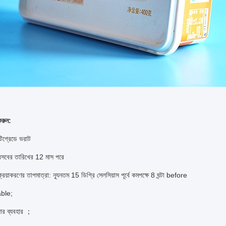
করুন:
টিগ্রেডে ভরাট
রসবের তারিখের 12 মাস পরে
্রিয়াকরণের তাপমাত্রা: ন্যূনতম 15 ডিগ্রি সেলসিয়াস পূর্বে কমপক্ষে 8 ঘন্টা before
ble;
জার ব্যবহার ；