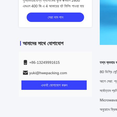
পুনর্ব্যবহারযোগ্য প্লাস্টিকের কুকি বক্সগুলি 2600
এমএল 400 জি এ 4 আকারের হট ফিলিং পাওয়া যায়
সেরা দাম পান
আমাদের সাথে যোগাযোগ
+86-13249991615
তথ্য ব্যবহার 
80 ডিগ্রি সেন্
yuki@hwepacking.com
আগে সেরা: প্
এখনই যোগাযোগ করুন
সর্বোত্তম প্রক
Microwava
অনুরোধে ফ্রি