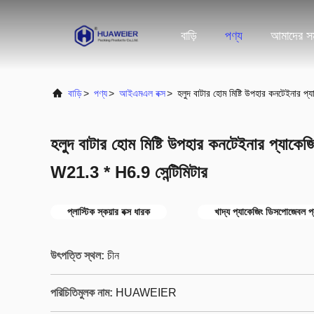
বাড়ি
পণ্য
আমাদের সম
বাড়ি
>
পণ্য
>
আইএমএল বক্স
>
হলুদ বাটার হোম মিষ্টি উপহার কনটেইনার 
হলুদ বাটার হোম মিষ্টি উপহার কনটেইনার প্যাকে
W21.3 * H6.9 সেন্টিমিটার
প্লাস্টিক স্কয়ার বক্স ধারক
খাদ্য প্যাকেজিং ডিসপোজেবল প্ল
উৎপত্তি স্থল:
চীন
পরিচিতিমুলক নাম:
HUAWEIER