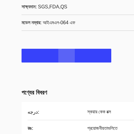
সাক্ষ্যদান:
SGS,FDA,QS
মডেল নম্বার:
আইএমএল-064 এফ
পণ্যের বিবরণ
স্কয়ার কেক বক্স
درجه:
রঙ:
প্রয়োজনীয়তাগুলিতে