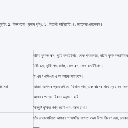
ুভূতি;
2. বিজ্ঞাপনের প্রভাব বৃদ্ধি;
3. বিরোধী জালিয়াতি;
৪. মাইক্রোওয়েভেবল।
বাটার কুকিজ বক্স, সুইট কনটেইনার, কেক প্যাকেজিং, বাটার কুকি কনটেইনার
মিষ্টি বক্স, সুইট প্যাকেজিং, কেক বক্স, কেক কনটেইনার।
ই এম / ওডিএম এ আপনাকে স্বাগতম।
রিষেবা:
আমরা আপনার প্রয়োজনীয়তা হিসাবে করি, এবং বাক্সের সাথে ম্যাচ করা এবং
আপনার পণ্যের বিবরণ অনুসরণ করি।
বিস্কুট কুকিজ পণ্য ভরাট এবং বাক্সে রাখা।
ছাঁচ লেবেলগুলিতে আপনার পণ্যগুলির সমস্ত বাক্সে বিশদ বিবরণ দেয়, লেবেল