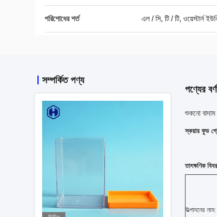
পরিশোধের শর্ত
এল / সি, টি / টি, ওয়েস্টার্ন ইউন
সম্পর্কিত পণ্য
পণ্যের বর্ণ
শুকনো বাদাম
স্কয়ার ফুড গ্
তাৎক্ষণিক বিব
উত্পাদনের নাম: