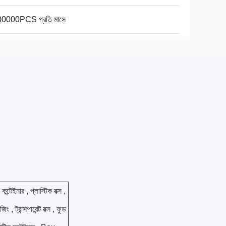
0000PCS প্রতি মাসে
 কন্টেইনার , প্লাস্টিক বক্স ,
জিং , ট্রান্সপারেন্ট বক্স , ফুড