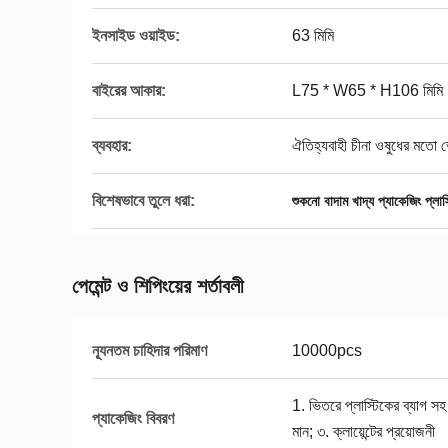
ইনসাইড ওয়াইড:
63 মিমি
বাইরের আকার:
L75 * W65 * H106 মিমি
ব্যবহার:
ঐতিহ্যবাহী চীনা ওষুধের মতো 
বিশেষভাবে তুলে ধরা:
শুকনো বাদাম খাদ্য প্যাকেজিং প্লা
পেমেন্ট ও শিপিংয়ের শর্তাবলী
ন্যূনতম চাহিদার পরিমাণ
10000pcs
1. ভিতরে প্লাস্টিকের ব্যাগ স
প্যাকেজিং বিবরণ
মান; ৩. ক্লায়েন্টের প্রয়োজনী