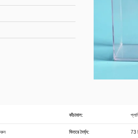
কাঁচামাল:
প্লা
করুন
ভিতরে দৈর্ঘ্য:
73 ম