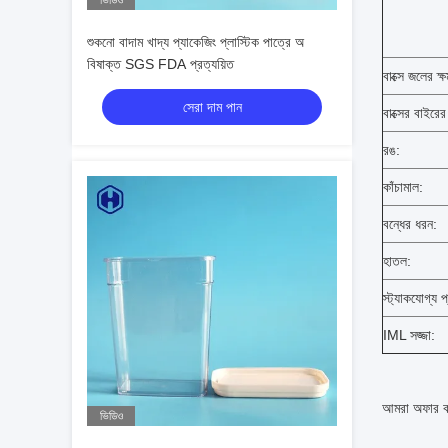
ভিডিও
শুকনো বাদাম খাদ্য প্যাকেজিং প্লাস্টিক পাত্রে অ
বিষাক্ত SGS FDA প্রত্যয়িত
বাক্সে জলের ক্
সেরা দাম পান
বাক্সের বাইরে
রঙ:
কাঁচামাল:
বন্ধের ধরন:
হাতল:
স্ট্যাকযোগ্য প
IML সজ্জা:
আমরা অফার ক
ভিডিও