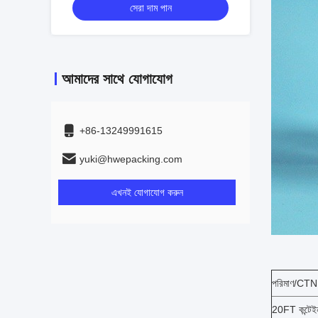
সেরা দাম পান
আমাদের সাথে যোগাযোগ
+86-13249991615
yuki@hwepacking.com
এখনই যোগাযোগ করুন
পরিমাণ/CTN
20FT কন্টেইন