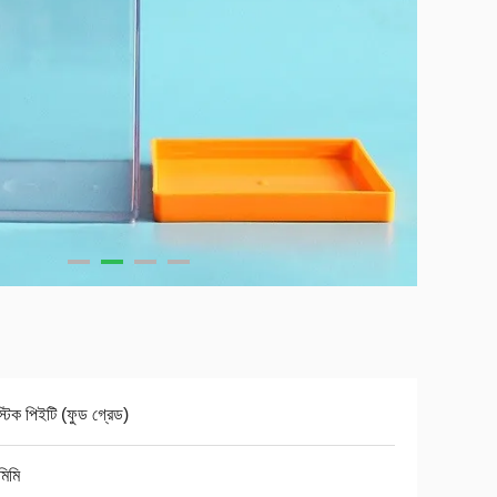
স্টিক পিইটি (ফুড গ্রেড)
িমি