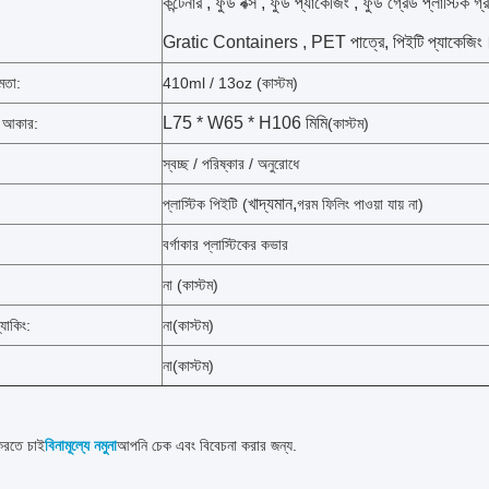
কন্টেনার , ফুড বক্স , ফুড প্যাকেজিং , ফুড গ্রেড প্লাস্টিক গ
Gratic Containers , PET পাত্রে, পিইটি প্যাকেজিং
ষমতা:
410ml / 13oz (কাস্টম)
L75 * W65 * H106 মিমি
র আকার:
(কাস্টম)
স্বচ্ছ / পরিষ্কার / অনুরোধে
খাদ্যমান
,
প্লাস্টিক পিইটি (
গরম ফিলিং পাওয়া যায় না)
বর্গাকার প্লাস্টিকের কভার
না (কাস্টম)
্যাকিং:
না
(কাস্টম)
না
(কাস্টম)
রতে চাই
বিনামূল্যে নমুনা
আপনি চেক এবং বিবেচনা করার জন্য.