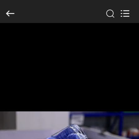
Guangzhou
Huaweier
Packing
Products
Co.,Ltd..
All
Rights
Reserved.
বাড়ি
পণ্য
আমাদের
সম্বন্ধে
কারখানা
পরিদর্শন
গুণমান