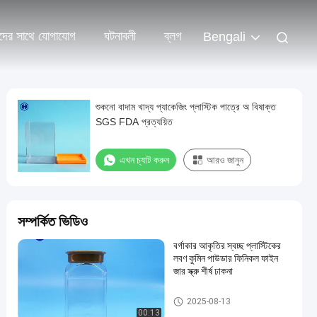
দের সাথে যোগাযোগ
ঘটনাবলী
ব্লগ
Bengali
শুকনো বাদাম খাদ্য প্যাকেজিং প্লাস্টিক পাত্রে অ বিষাক্ত
SGS FDA প্রত্যয়িত
এখন চ্যাট করুন
আরও জানুন
সম্পর্কিত ভিডিও
বর্গাকার আকৃতির স্বচ্ছ প্লাস্টিকের
লবণ কুমিন পাউডার ফিনিকল ফাইন
জার স্ক্রু শীর্ষ ঢাকনা
প্লাস্টিকের প্যাকেজিং জার
2025-08-13
00:13