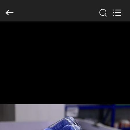
Guangzhou
Huaweier
Packing
Products
Co.,Ltd..
All
Rights
Reserved.
বাড়ি
পণ্য
আমাদের
সম্বন্ধে
কারখানা
পরিদর্শন
গুণমান