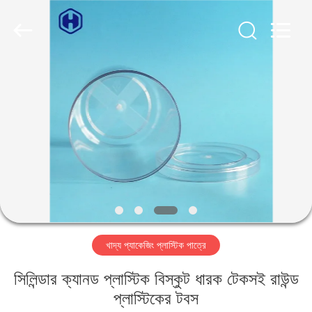
Guangzhou
Huaweier
Packing
Products
Co.,Ltd..
All
Rights
Reserved.
বাড়ি
পণ্য
আমাদের
সম্বন্ধে
কারখানা
খাদ্য প্যাকেজিং প্লাস্টিক পাত্রে
পরিদর্শন
সিলিন্ডার ক্যানড প্লাস্টিক বিস্কুট ধারক টেকসই রাউন্ড
গুণমান
প্লাস্টিকের টবস