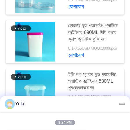
অনুরোধ
যোগাযোগ
করুন
হোয়াইট ফুড প্যাকেজিং প্লাস্টিক
কন্টেইনার 690ML পিপি কভার
সাইট
ক্যাপ প্লাস্টিক কুকি বক্স
ম্যাপ
0.1-0.55USD MOQ:10000pcs
যোগাযোগ
গোপনীয়তা
নীতি
ইজি লক স্কয়ার ফুড প্যাকেজিং
প্লাস্টিক কন্টেইনার 530ML
পুনঃব্যবহারযোগ্য
0.1-0.55USD MOQ:10000pcs
যোগাযোগ
Yuki
3:24 PM
সব