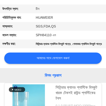
নিয়ন্ত্রণ
উৎপত্তি স্থল:
চীন
আমাদের
পরিচিতিমুলক নাম:
HUAWEIER
সাথে
সাক্ষ্যদান:
SGS,FDA,QS
যোগাযোগ
মডেল নম্বার:
SPH84110 এন
লক্ষণীয় করা:
,
সিলিন্ডার ক্যানড প্লাস্টিক বিস্কুট পাত্রে
গোলাকার প্লাস্টিক বিস্কুট পাত্রে
খবর
আমাদের সাথে যোগাযোগ করুন!
মামলা
বিশদ প্রকাশ
ব্লগ
সিলিন্ডার ক্যানড প্লাস্টিক বিস্কুট
ধারক টেকসই রাউন্ড প্লাস্টিকের
একটি
টবস
উদ্ধৃতি
0.1-0.55USD MOQ:10000pcs