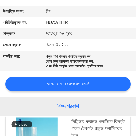
নিয়ন্ত্রণ
উৎপত্তি স্থল:
চীন
আমাদের
পরিচিতিমুলক নাম:
HUAWEIER
সাথে
সাক্ষ্যদান:
SGS,FDA,QS
যোগাযোগ
মডেল নম্বার:
জিএলএইচ 2 এন
লক্ষণীয় করা:
,
শক্ত পিপি ক্লিয়ার প্লাস্টিক স্কয়ার বক্স
,
খবর
পোষা কুকুর পরিষ্কার প্লাস্টিক স্কয়ার বক্স
238 মিমি দৈর্ঘ্যের খাদ্য প্যাকেজিং প্লাস্টিক ধারক
মামলা
আমাদের সাথে যোগাযোগ করুন!
ব্লগ
বিশদ প্রকাশ
একটি
সিলিন্ডার ক্যানড প্লাস্টিক বিস্কুট
ধারক টেকসই রাউন্ড প্লাস্টিকের
উদ্ধৃতি
টবস