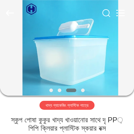
Guangzhou
Huaweier
Packing
Products
Co.,Ltd..
All
Rights
Reserved.
বাড়ি
পণ্য
আমাদের
সম্বন্ধে
কারখানা
খাদ্য প্যাকেজিং প্লাস্টিক পাত্রে
পরিদর্শন
স্কুপ পোষা কুকুর খাদ্য খাওয়ানোর সাথে দৃ PP়
গুণমান
পিপি ক্লিয়ার প্লাস্টিক স্কয়ার বক্স