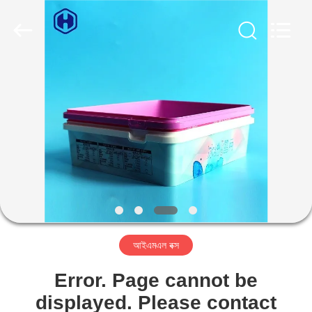
Guangzhou
Huaweier
Packing
Products
Co.,Ltd..
All
Rights
Reserved.
বাড়ি
পণ্য
আমাদের
সম্বন্ধে
কারখানা
আইএমএল বক্স
পরিদর্শন
Error. Page cannot be
গুণমান
displayed. Please contact