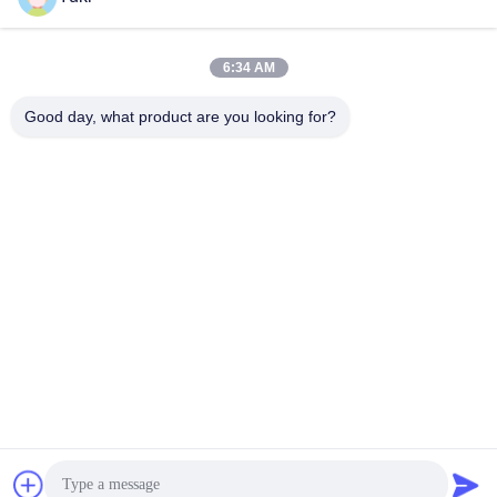
6:34 AM
সব
Good day, what product are you looking for?
প্লাস্টিকের প্যাকেজিং জার
প্লাস্টিক স্পাইস জার
বর্গাকার প্লাস্টিকের জার
PET পারেন
প্লাস্টিক সোডা ক্যান
সস PET বোতল
আইএমএল প্লাস্টিকের পাত্রে
আইএমএল বক্স
সাবস্ক্রাইব