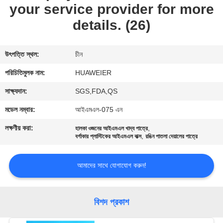
নিয়ন্ত্রণ
your service provider for more
details. (26)
আমাদের
সাথে
উৎপত্তি স্থল:
চীন
যোগাযোগ
পরিচিতিমুলক নাম:
HUAWEIER
সাক্ষ্যদান:
SGS,FDA,QS
খবর
মডেল নম্বার:
আইএমএল-075 এন
লক্ষণীয় করা:
,
হালকা ওজনের আইএমএল খাদ্য পাত্রে
মামলা
,
বর্গাকার প্লাস্টিকের আইএমএল বাক্স
রঙিন পাতলা দেয়ালের পাত্রে
ব্লগ
আমাদের সাথে যোগাযোগ করুন!
বিশদ প্রকাশ