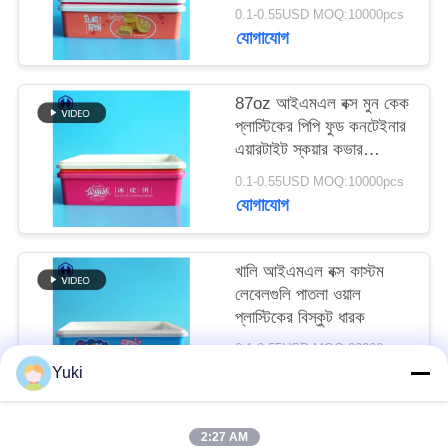
অনুরোধ
0.1-0.55USD MOQ:10000pcs
যোগাযোগ
করুন
87oz আইএমএল বক্স মুন কেক
সাইট
প্লাস্টিকের পিপি ফুড কনটেইনার
ম্যাপ
এয়ারটাইট স্কয়ার কভার
প্যাকেজিং
0.1-0.55USD MOQ:10000pcs
যোগাযোগ
গোপনীয়তা
নীতি
খালি আইএমএল বক্স কাস্টম
লেবেলগুলি পাতলা ওয়াল
প্লাস্টিকের বিস্কুট ধারক
0.1-0.55USD MOQ:20000pcs
যোগাযোগ
Yuki
2:27 AM