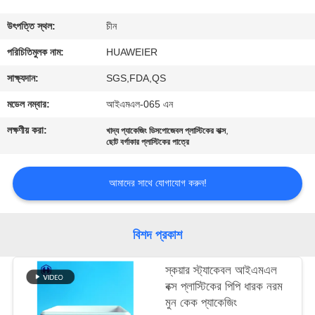
নিয়ন্ত্রণ
উৎপত্তি স্থল:
চীন
আমাদের
পরিচিতিমুলক নাম:
HUAWEIER
সাথে
সাক্ষ্যদান:
SGS,FDA,QS
যোগাযোগ
মডেল নম্বার:
আইএমএল-065 এন
লক্ষণীয় করা:
,
খাদ্য প্যাকেজিং ডিসপোজেবল প্লাস্টিকের বাক্স
খবর
ছোট বর্গাকার প্লাস্টিকের পাত্রে
আমাদের সাথে যোগাযোগ করুন!
মামলা
ব্লগ
বিশদ প্রকাশ
স্কয়ার স্ট্যাকেবল আইএমএল
একটি
বক্স প্লাস্টিকের পিপি ধারক নরম
উদ্ধৃতি
মুন কেক প্যাকেজিং