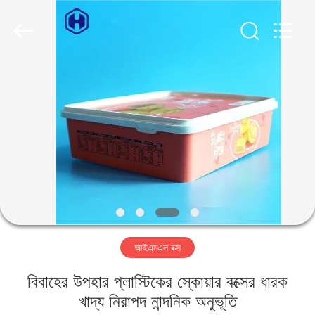
Guangzhou
Huaweier
Packing
Products
Co.,Ltd..
All
Rights
Reserved.
বাড়ি
পণ্য
আমাদের
সম্বন্ধে
কারখানা
আইএমএল বক্স
পরিদর্শন
বিবাহের উপহার প্লাস্টিকের স্কোয়ার বক্সের ধারক
গুণমান
খাদ্য নিরাপদ নান্দনিক অনুভূতি