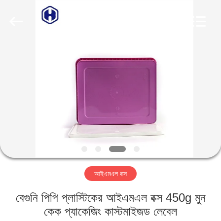
Guangzhou
Huaweier
Packing
Products
Co.,Ltd..
All
Rights
Reserved.
বাড়ি
পণ্য
আমাদের
সম্বন্ধে
কারখানা
আইএমএল বক্স
পরিদর্শন
বেগুনি পিপি প্লাস্টিকের আইএমএল বক্স 450g মুন
গুণমান
কেক প্যাকেজিং কাস্টমাইজড লেবেল