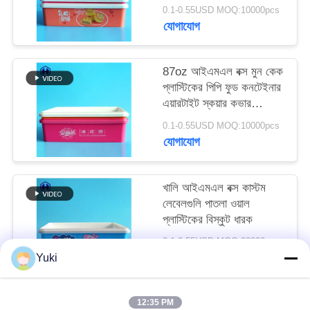
অনুরোধ
0.1-0.55USD MOQ:10000pcs
যোগাযোগ
করুন
87oz আইএমএল বক্স মুন কেক
সাইট
প্লাস্টিকের পিপি ফুড কনটেইনার
ম্যাপ
এয়ারটাইট স্কয়ার কভার
প্যাকেজিং
0.1-0.55USD MOQ:10000pcs
যোগাযোগ
গোপনীয়তা
নীতি
খালি আইএমএল বক্স কাস্টম
লেবেলগুলি পাতলা ওয়াল
প্লাস্টিকের বিস্কুট ধারক
0.1-0.55USD MOQ:20000pcs
যোগাযোগ
Yuki
12:35 PM