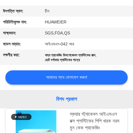
নিয়ন্ত্রণ
উৎপত্তি স্থল:
চীন
আমাদের
পরিচিতিমুলক নাম:
HUAWEIER
সাথে
সাক্ষ্যদান:
SGS,FDA,QS
যোগাযোগ
মডেল নম্বার:
আইএমএল-042 আর
লক্ষণীয় করা:
,
খাদ্য প্যাকেজিং ডিসপোজেবল প্লাস্টিকের বাক্স
খবর
ছোট বর্গাকার প্লাস্টিকের পাত্রে
আমাদের সাথে যোগাযোগ করুন!
মামলা
ব্লগ
বিশদ প্রকাশ
স্কয়ার স্ট্যাকেবল আইএমএল
একটি
বক্স প্লাস্টিকের পিপি ধারক নরম
উদ্ধৃতি
মুন কেক প্যাকেজিং