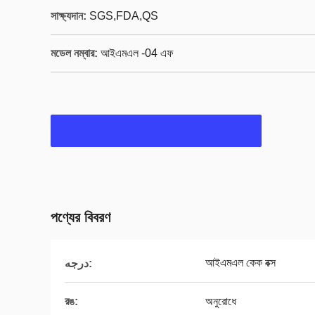
সাক্ষ্যদান:
SGS,FDA,QS
মডেল নম্বার:
আইএমএল -04 এফ
পণ্যের বিবরণ
আইএমএল কেক বক্স
درجه:
রঙ:
অনুরোধে