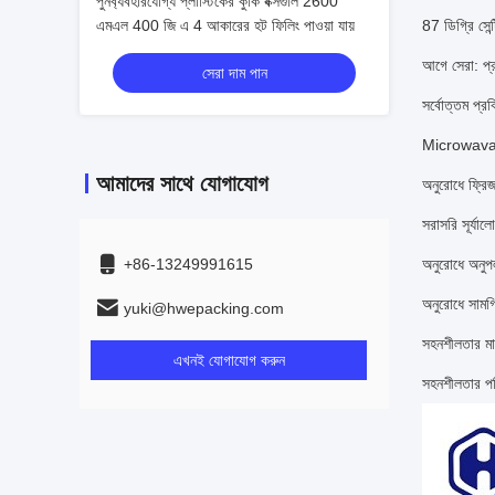
পুনর্ব্যবহারযোগ্য প্লাস্টিকের কুকি বক্সগুলি 2600
এমএল 400 জি এ 4 আকারের হট ফিলিং পাওয়া যায়
87 ডিগ্রি সেন্
আগে সেরা: প্
সেরা দাম পান
সর্বোত্তম প্রক
Microwava
আমাদের সাথে যোগাযোগ
অনুরোধে ফ্রি
সরাসরি সূর্য
+86-13249991615
অনুরোধে অনু
অনুরোধে সামগ
yuki@hwepacking.com
সহনশীলতার মা
এখনই যোগাযোগ করুন
সহনশীলতার 