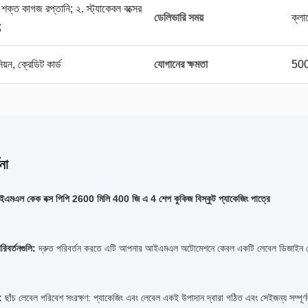
 শক্ত কাগজ রপ্তানি; ২. স্ট্যাকেবল বক্সের
ডেলিভারি সময়
ক্লা
;
িয়ন, ক্রেডিট কার্ড
যোগানের ক্ষমতা
500
না
আইএমএল কেক বক্স পিপি 2600 মিলি 400 জি এ 4 শেপ কুকিজ বিস্কুট প্যাকেজিং পাত্রে
রিবর্তনগুলি:
দ্রুত পরিবর্তন করতে এটি আপনার আইএমএল অটোমেশনে কেবল একটি লেবেল ডিজাইন থে
">
:
ছাঁচ লেবেল পরিবেশ সংরক্ষণ: প্যাকেজিং এবং লেবেল একই উপাদান দ্বারা গঠিত এবং সেইজন্য সম্পূর্ণর