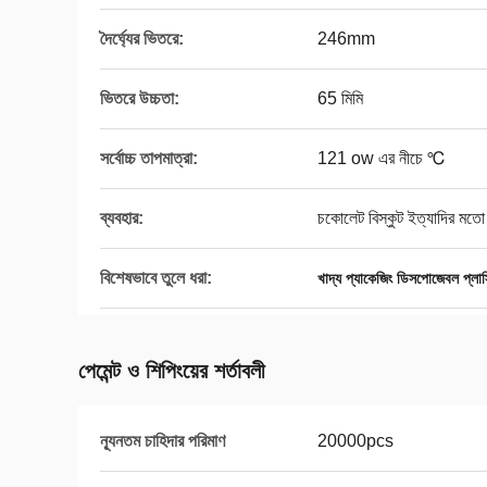
দৈর্ঘ্যের ভিতরে:
246mm
ভিতরে উচ্চতা:
65 মিমি
সর্বোচ্চ তাপমাত্রা:
121 ow এর নীচে ℃
ব্যবহার:
চকোলেট বিস্কুট ইত্যাদির মতো 
বিশেষভাবে তুলে ধরা:
খাদ্য প্যাকেজিং ডিসপোজেবল প্লাস্
পেমেন্ট ও শিপিংয়ের শর্তাবলী
ন্যূনতম চাহিদার পরিমাণ
20000pcs