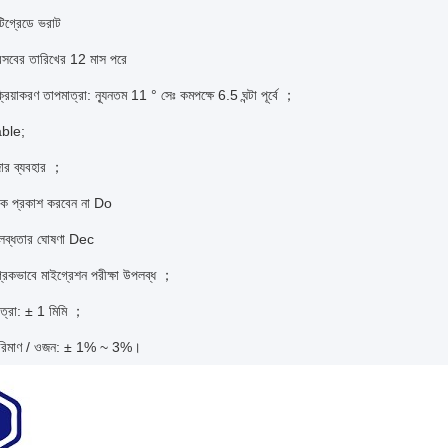
টিগ্রেডে ভরাট
রসবের তারিখের 12 মাস পরে
্রিয়াকরণ তাপমাত্রা: ন্যূনতম 11 ° সেঃ কমপক্ষে 6.5 ঘন্টা পূর্বে ；
ble;
জার ব্যবহার ；
ালোক প্রকাশ করবেন না Do
পলব্ধতার ঘোষণা Dec
্রিকভাবে মাইগ্রেশন পরীক্ষা উপলব্ধ ；
ত্রা: ± 1 মিমি ；
পরিমাণ / ওজন: ± 1% ~ 3%।