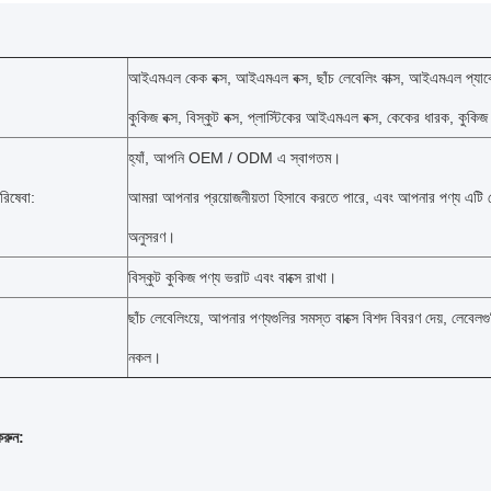
আইএমএল কেক বক্স, আইএমএল বক্স, ছাঁচ লেবেলিং বাক্স, আইএমএল প্যাকে
কুকিজ বক্স, বিস্কুট বক্স, প্লাস্টিকের আইএমএল বক্স, কেকের ধারক, কুকিজ
হ্যাঁ, আপনি OEM / ODM এ স্বাগতম।
রিষেবা:
আমরা আপনার প্রয়োজনীয়তা হিসাবে করতে পারে, এবং আপনার পণ্য এটি মে
অনুসরণ।
বিস্কুট
কুকিজ
পণ্য ভরাট এবং বাক্সে রাখা।
ছাঁচ লেবেলিংয়ে, আপনার পণ্যগুলির সমস্ত বাক্সে বিশদ বিবরণ দেয়, লেবেলগু
নকল।
করুন: