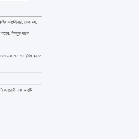
জিং কনটেইনার, কেক বক্স,
 পাত্রে, বিস্কুট ধারক।
লে এবং মান মান বৃদ্ধি করতে
লি জলরোধী এবং অ্যান্টি