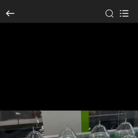
Guangzhou
Huaweier
Packing
Products
Co.,Ltd..
All
Rights
Reserved.
বাড়ি
পণ্য
আমাদের
সম্বন্ধে
কারখানা
পরিদর্শন
গুণমান