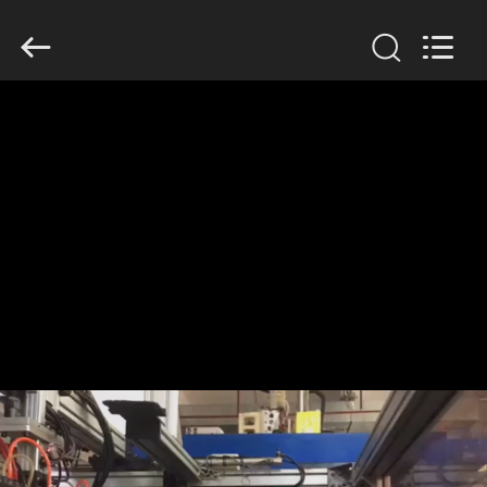
Guangzhou
Huaweier
Packing
Products
Co.,Ltd..
All
Rights
Reserved.
বাড়ি
পণ্য
আমাদের
সম্বন্ধে
কারখানা
পরিদর্শন
গুণমান