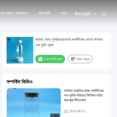
দের সাথে যোগাযোগ
ঘটনাবলী
ব্লগ
Bengali
ক্যানড সোডা পুনর্ব্যবহারযোগ্য প্লাস্টিকের বোতল স্টলডল
নেক ফুটো প্রুফ
এখন চ্যাট করুন
আরও জানুন
সম্পর্কিত ভিডিও
বর্গাকার আকৃতির স্বচ্ছ প্লাস্টিকের
লবণ কুমিন পাউডার ফিনিকল ফাইন
জার স্ক্রু শীর্ষ ঢাকনা
প্লাস্টিকের প্যাকেজিং জার
2025-08-13
00:13