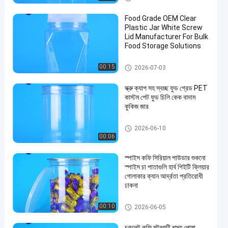
Food Grade OEM Clear
Plastic Jar White Screw
Lid Manufacturer For Bulk
Food Storage Solutions
প্লাস্টিকের প্যাকেজিং জার
00:15
2026-07-03
স্ক্রু ক্যাপ সহ স্বচ্ছ ফুড গ্রেড PET
কাস্টম পেট ফুড চিলি কেক বাদাম
কুকিজ জার
প্লাস্টিকের প্যাকেজিং জার
2026-06-10
00:06
স্পাইস কফি সিরিয়াল পাউডার শুকনো
স্পাইস চা পাতাগুলি হার্ব পিইটি ক্লিয়ার
গোলাকার ক্যান আর্দ্রতা প্রতিরোধী
ঢাকনা
প্লাস্টিকের প্যাকেজিং জার
00:10
2026-06-05
চকলেট কফি মটরশুটি শস্য পোষা