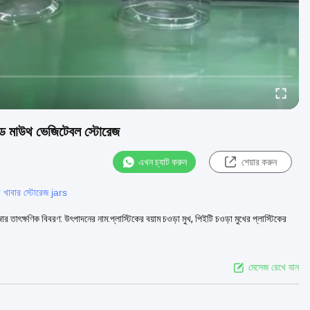
য়াইড মাউথ ভেজিটেবল স্টোরেজ
এখন চ্যাট করুন
শেয়ার করুন
ের খাবার স্টোরেজ jars
 তাৎক্ষণিক বিবরণ: উৎপাদনের নাম:প্লাস্টিকের বয়াম চওড়া মুখ, পিইটি চওড়া মুখের প্লাস্টিকের
মেসেজ রেখে যান