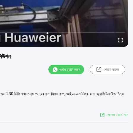
োলিউশন
এখন চ্যাট করুন
শেয়ার করুন
 8ওজেড 230 মিলি পণ্য তথ্য: পণ্যের নাম: মিল্ক কাপ, আইএমএল মিল্ক কাপ, অ্যাসিডিফাইড মিল্ক
মেসেজ রেখে যান