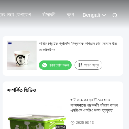
দের সাথে যোগাযোগ
ঘটনাবলী
ব্লগ
Bengali
কাস্টম প্রিন্টেড প্লাস্টিক মিল্কশাক কাপগুলি ছাঁচ লেবেলে উচ্চ
রেজোলিউশন
এখন চ্যাট করুন
আরও জানুন
সম্পর্কিত ভিডিও
খালি স্কোয়ার প্লাস্টিকের খাদ্য
সঞ্চয়স্থানের ধারকগুলি পরিবেশ বান্ধব
এসজিএস এফডিএ শংসাপত্রযুক্ত
আইএমএল বক্স
2025-08-13
00:24