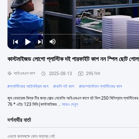
কাস্টমাইজড লোগো প্লাস্টিক দই পারফাইট কাপ নন স্পিল ছোট গোলাক
আইএমএল কাপ
2025-08-13
295 ভিউ
#
প্লাস্টিকের আইসক্রিম কাপ
#
খালি দই কাপ
#
কম্পোস্টেবল প্লাস্টিকের কাপ
জুস বেভারেজ মিল্ক টির জন্য মোল্ড লেবেলিং আইএমএল কাপে হট ফিল 250 মিলিগ্রাম প্লাস্টিকের
76 * এইচ 123 মিমি (কাস্টমাইজড ...
আরও দেখুন
দর্শনার্থীর বার্তা
এখনো জনসমক্ষে কোন মন্তব্য নেই