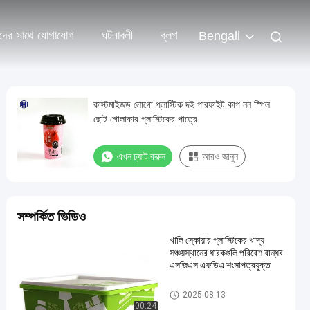
দের সাথে যোগাযোগ
ঘটনাবলী
ব্লগ
Bengali
কাস্টমাইজড লোগো প্লাস্টিক দই পারফাইট কাপ নন স্পিল
ছোট গোলাকার প্লাস্টিকের পাত্রে
এখন চ্যাট করুন
আরও জানুন
সম্পর্কিত ভিডিও
খালি স্কোয়ার প্লাস্টিকের খাদ্য
সঞ্চয়স্থানের ধারকগুলি পরিবেশ বান্ধব
এসজিএস এফডিএ শংসাপত্রযুক্ত
আইএমএল বক্স
2025-08-13
00:24