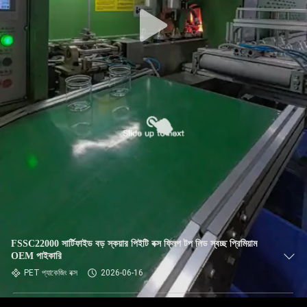
নিয়ন্ত্রণ
আমাদের
সাথে
যোগাযোগ
খবর
মামলা
ব্লগ
FSSC22000 সার্টিফাইড বড় স্কয়ার পিইটি বক্স ফ্লিপ টপ লিড স্বচ্ছ প্রিমিয়াম
OEM পাইকারি
একটি
PET প্যাকেজিং বক্স
2026-06-16
উদ্ধৃতি