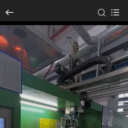
Guangzhou
Huaweier
Packing
Products
Co.,Ltd..
All
Rights
Reserved.
বাড়ি
পণ্য
আমাদের
সম্বন্ধে
কারখানা
পরিদর্শন
গুণমান