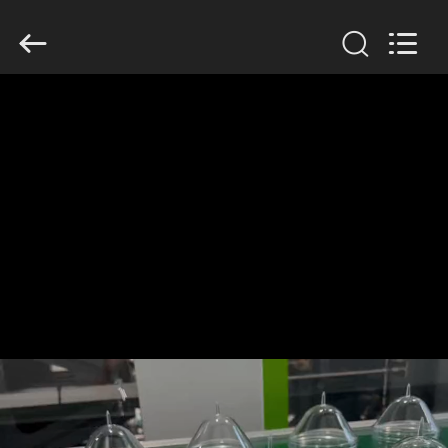
Guangzhou
Huaweier
Packing
Products
Co.,Ltd..
All
Rights
Reserved.
বাড়ি
পণ্য
আমাদের
সম্বন্ধে
কারখানা
পরিদর্শন
গুণমান