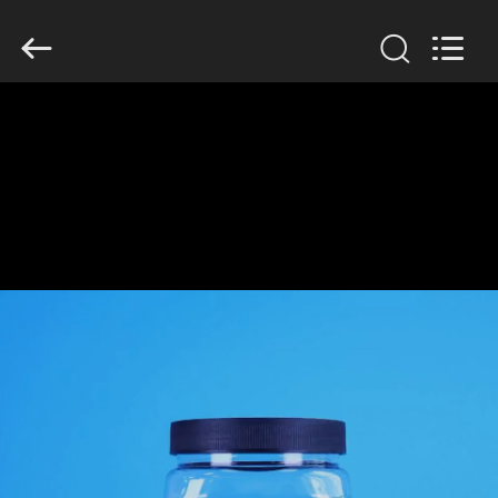
Guangzhou
Huaweier
Packing
Products
Co.,Ltd..
All
Rights
Reserved.
বাড়ি
পণ্য
আমাদের
সম্বন্ধে
কারখানা
পরিদর্শন
গুণমান