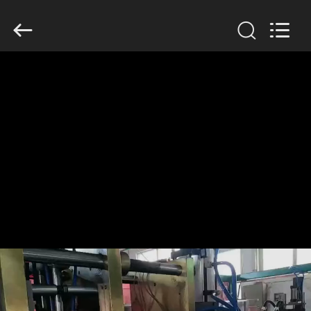
Guangzhou
Huaweier
Packing
Products
Co.,Ltd..
All
Rights
Reserved.
বাড়ি
পণ্য
আমাদের
সম্বন্ধে
কারখানা
পরিদর্শন
গুণমান