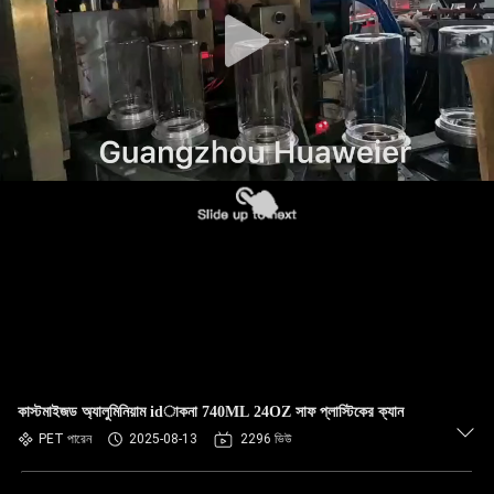
নিয়ন্ত্রণ
আমাদের
সাথে
যোগাযোগ
খবর
মামলা
ব্লগ
কাস্টমাইজড অ্যালুমিনিয়াম idাকনা 740ML 24OZ সাফ প্লাস্টিকের ক্যান
একটি
PET পারেন
2025-08-13
2296 ভিউ
উদ্ধৃতি