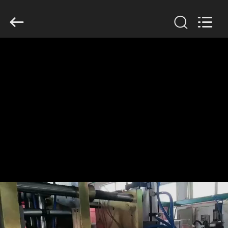
Guangzhou
Huaweier
Packing
Products
Co.,Ltd..
All
Rights
Reserved.
বাড়ি
পণ্য
আমাদের
সম্বন্ধে
কারখানা
পরিদর্শন
গুণমান