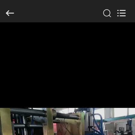
Guangzhou
Huaweier
Packing
Products
Co.,Ltd..
All
Rights
Reserved.
বাড়ি
পণ্য
আমাদের
সম্বন্ধে
কারখানা
পরিদর্শন
গুণমান