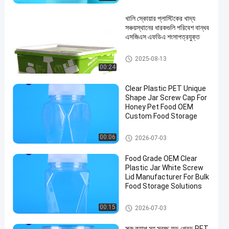
খালি স্কোয়ার প্লাস্টিকের খাদ্য
সঞ্চয়স্থানের ধারকগুলি পরিবেশ বান্ধব
এসজিএস এফডিএ শংসাপত্রযুক্ত
আইএমএল বক্স
2025-08-13
00:24
Clear Plastic PET Unique
Shape Jar Screw Cap For
Honey Pet Food OEM
Custom Food Storage
প্লাস্টিকের প্যাকেজিং জার
00:06
2026-07-03
Food Grade OEM Clear
Plastic Jar White Screw
Lid Manufacturer For Bulk
Food Storage Solutions
প্লাস্টিকের প্যাকেজিং জার
00:15
2026-07-03
স্ক্রু ক্যাপ সহ স্বচ্ছ ফুড গ্রেড PET