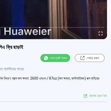
িএ ফ্রি ছাড়াই
এখন চ্যাট করুন
শেয়ার করুন
ার প্লাস্টিকের পাত্রে
্ষণিক বিবরণ: বাক্সে জল ক্ষমতা: 2600 এমএল / 87oz (জল ক্ষমতা, কাস্টমাইজড) বক্স বাহিরের
মেসেজ রেখে যান