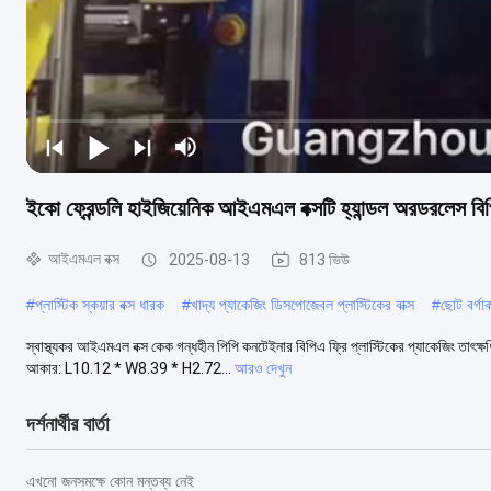
ইকো ফ্রেন্ডলি হাইজিয়েনিক আইএমএল বক্সটি হ্যান্ডল অরডরলেস বিপ
আইএমএল বক্স
2025-08-13
813 ভিউ
#
প্লাস্টিক স্কয়ার বক্স ধারক
#
খাদ্য প্যাকেজিং ডিসপোজেবল প্লাস্টিকের বাক্স
#
ছোট বর্গাক
স্বাস্থ্যকর আইএমএল বক্স কেক গন্ধহীন পিপি কনটেইনার বিপিএ ফ্রি প্লাস্টিকের প্যাকেজিং তাৎক
আকার: L10.12 * W8.39 * H2.72...
আরও দেখুন
দর্শনার্থীর বার্তা
এখনো জনসমক্ষে কোন মন্তব্য নেই