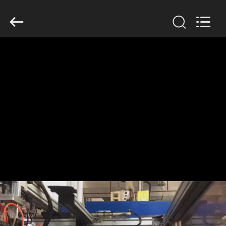
Guangzhou
Huaweier
Packing
Products
Co.,Ltd..
All
Rights
Reserved.
বাড়ি
পণ্য
আমাদের
সম্বন্ধে
কারখানা
পরিদর্শন
গুণমান