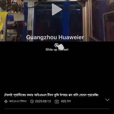
নিয়ন্ত্রণ
আমাদের
সাথে
যোগাযোগ
খবর
মামলা
ব্লগ
টেকসই প্লাস্টিকের কভার আইএমএল টিবস কুকি উপহার বক্স খালি লেবেল প্যাকেজিং
একটি
আইএমএল টিউবস
2025-08-13
435 ভিউ
উদ্ধৃতি