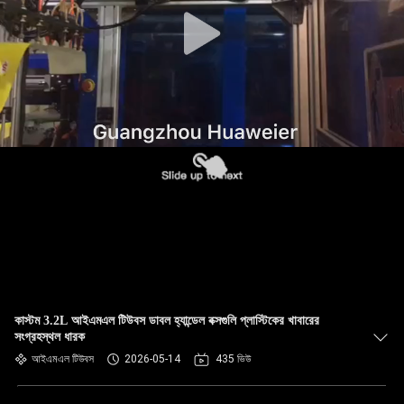
নিয়ন্ত্রণ
আমাদের
সাথে
যোগাযোগ
খবর
মামলা
ব্লগ
কাস্টম 3.2L আইএমএল টিউবস ডাবল হ্যান্ডেল বক্সগুলি প্লাস্টিকের খাবারের
সংগ্রহস্থল ধারক
একটি
আইএমএল টিউবস
2026-05-14
435 ভিউ
উদ্ধৃতি