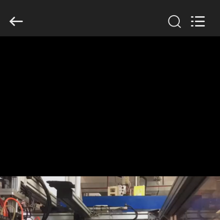
Guangzhou
Huaweier
Packing
Products
Co.,Ltd..
All
Rights
Reserved.
বাড়ি
পণ্য
আমাদের
সম্বন্ধে
কারখানা
পরিদর্শন
গুণমান