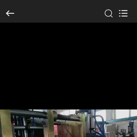
Guangzhou
Huaweier
Packing
Products
Co.,Ltd..
All
Rights
Reserved.
বাড়ি
পণ্য
আমাদের
সম্বন্ধে
কারখানা
পরিদর্শন
গুণমান