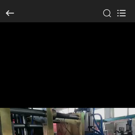
Guangzhou
Huaweier
Packing
Products
Co.,Ltd..
All
Rights
Reserved.
বাড়ি
পণ্য
আমাদের
সম্বন্ধে
কারখানা
পরিদর্শন
গুণমান