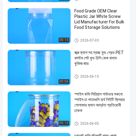
Food Grade OEM Clear
Plastic Jar White Screw
Lid Manufacturer For Bulk
Food Storage Solutions
প্লাস্টিকের প্যাকেজিং জার
00:15
2026-07-03
স্ক্রু ক্যাপ সহ স্বচ্ছ ফুড গ্রেড PET
কাস্টম পেট ফুড চিলি কেক বাদাম
কুকিজ জার
প্লাস্টিকের প্যাকেজিং জার
2026-06-10
00:06
স্পাইস কফি সিরিয়াল পাউডার শুকনো
স্পাইস চা পাতাগুলি হার্ব পিইটি ক্লিয়ার
গোলাকার ক্যান আর্দ্রতা প্রতিরোধী
ঢাকনা
প্লাস্টিকের প্যাকেজিং জার
00:10
2026-06-05
চকলেট কফি মটরশুটি শস্য পোষা