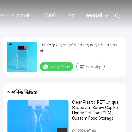
দের সাথে যোগাযোগ
ঘটনাবলী
ব্লগ
Bengali
কফি বিন ফুটো প্রুফ প্লাস্টিক জার স্বচ্ছ প্লাস্টিকের খাদ্য
জার
এখন চ্যাট করুন
আরও জানুন
সম্পর্কিত ভিডিও
Clear Plastic PET Unique
Shape Jar Screw Cap For
Honey Pet Food OEM
Custom Food Storage
প্লাস্টিকের প্যাকেজিং জার
00:06
2026-07-03