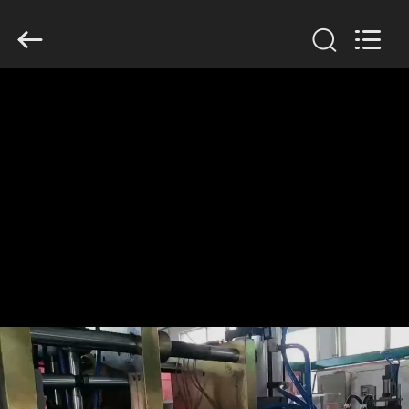
Guangzhou
Huaweier
Packing
Products
Co.,Ltd..
All
Rights
Reserved.
বাড়ি
পণ্য
আমাদের
সম্বন্ধে
কারখানা
পরিদর্শন
গুণমান