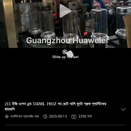
নিয়ন্ত্রণ
আমাদের
সাথে
যোগাযোগ
খবর
মামলা
ব্লগ
211 ইজি ওপেন এন্ড 556ML 19OZ সহ ছোট খালি ফুটো প্রুফ প্লাস্টিকের
জারগুলি
একটি
প্লাস্টিকের প্যাকেজিং জার
2025-08-13
2296 ভিউ
উদ্ধৃতি