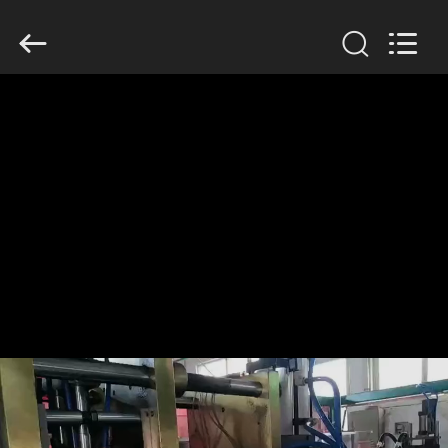
Guangzhou
Huaweier
Packing
Products
Co.,Ltd..
All
Rights
Reserved.
বাড়ি
পণ্য
আমাদের
সম্বন্ধে
কারখানা
পরিদর্শন
গুণমান