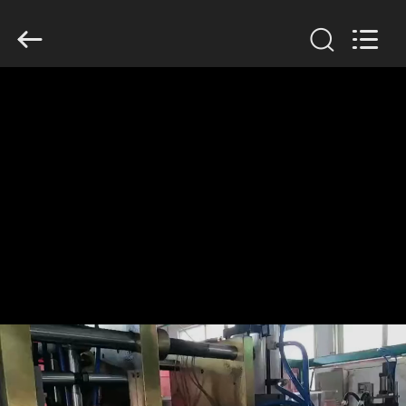
Guangzhou
Huaweier
Packing
Products
Co.,Ltd..
All
Rights
Reserved.
বাড়ি
পণ্য
আমাদের
সম্বন্ধে
কারখানা
পরিদর্শন
গুণমান