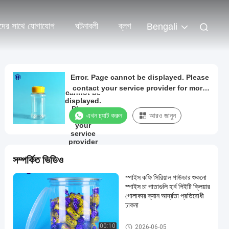
দের সাথে যোগাযোগ
ঘটনাবলী
ব্লগ
Bengali
Error.
"
Error. Page cannot be displayed. Please
Page
loading="lazy"/>
contact your service provider for more
cannot be
details. (27)
displayed.
Please
এখন চ্যাট করুন
আরও জানুন
contact
your
service
provider
for more
সম্পর্কিত ভিডিও
details.
(27)
স্পাইস কফি সিরিয়াল পাউডার শুকনো
স্পাইস চা পাতাগুলি হার্ব পিইটি ক্লিয়ার
গোলাকার ক্যান আর্দ্রতা প্রতিরোধী
ঢাকনা
প্লাস্টিকের প্যাকেজিং জার
00:10
2026-06-05