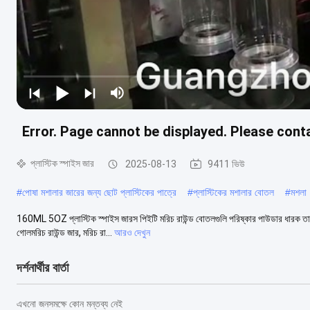
Error. Page cannot be displayed. Please conta
প্লাস্টিক স্পাইস জার
2025-08-13
9411 ভিউ
#
পোষা মশালার জারের জন্য ছোট প্লাস্টিকের পাত্রে
#
প্লাস্টিকের মশালার বোতল
#
মশলা
160ML 5OZ প্লাস্টিক স্পাইস জারস পিইটি মরিচ রাউন্ড বোতলগুলি পরিষ্কার পাউডার ধারক তাৎক্ষণ
গোলমরিচ রাউন্ড জার, মরিচ রা...
আরও দেখুন
দর্শনার্থীর বার্তা
এখনো জনসমক্ষে কোন মন্তব্য নেই