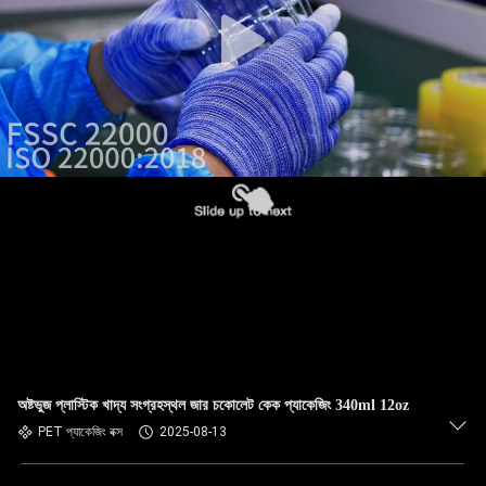
নিয়ন্ত্রণ
আমাদের
সাথে
যোগাযোগ
খবর
মামলা
একটি
উদ্ধৃতি
অষ্টভুজ প্লাস্টিক খাদ্য সংগ্রহস্থল জার চকোলেট কেক প্যাকেজিং 340ml 12oz
অনুরোধ
PET প্যাকেজিং বক্স
2025-08-13
করুন