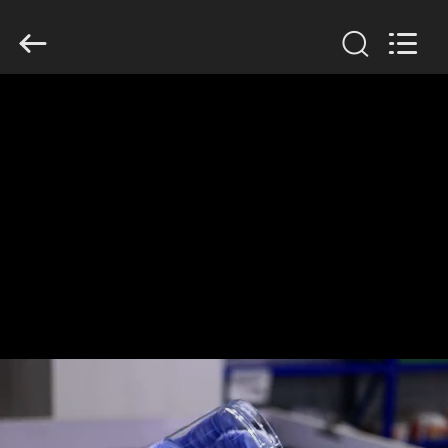
Guangzhou
Huaweier
Packing
Products
Co.,Ltd..
All
Rights
Reserved.
বাড়ি
পণ্য
আমাদের
সম্বন্ধে
কারখানা
পরিদর্শন
গুণমান