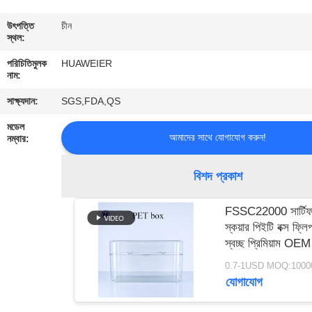
নিয়ন্ত্রণ
উৎপত্তি
চীন
স্থল:
আমাদের
পরিচিতিমুলক
HUAWEIER
সাথে
নাম:
যোগাযোগ
সাক্ষ্যদান:
SGS,FDA,QS
মডেল
আমাদের সাথে যোগাযোগ করুন!
নম্বার:
খবর
বিশদ প্রকাশ
মামলা
FSSC22000 সার্টিফ
স্কয়ার পিইটি বক্স ফ্ল
ব্লগ
স্বচ্ছ প্রিমিয়াম OEM
0.7-1USD MOQ:10000 
একটি
যোগাযোগ
উদ্ধৃতি