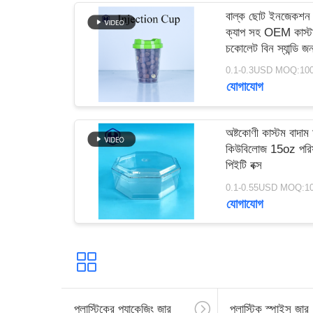
অনুরোধ
বাল্ক ছোট ইনজেকশন 
ক্যাপ সহ OEM কাস্
করুন
চকোলেট বিন স্যান্ডি জন্য
প্রিন্টিং
0.1-0.3USD MOQ:1000
SITEMAP
যোগাযোগ
গোপনীয়তা
অষ্টকোণী কাস্টম বাদাম
নীতি
কিউবিলোজ 15oz পরিষ
পিইটি বক্স
0.1-0.55USD MOQ:1
যোগাযোগ
প্লাস্টিকের প্যাকেজিং জার
প্লাস্টিক স্পাইস জার