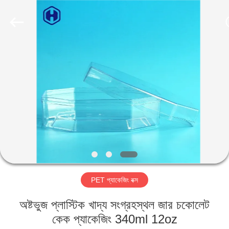
Guangzhou
Huaweier
Packing
Products
Co.,Ltd..
All
Rights
Reserved.
বাড়ি
পণ্য
আমাদের
সম্বন্ধে
কারখানা
PET প্যাকেজিং বক্স
পরিদর্শন
অষ্টভুজ প্লাস্টিক খাদ্য সংগ্রহস্থল জার চকোলেট
গুণমান
কেক প্যাকেজিং 340ml 12oz