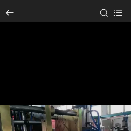
Guangzhou
Huaweier
Packing
Products
Co.,Ltd..
All
Rights
Reserved.
বাড়ি
পণ্য
আমাদের
সম্বন্ধে
কারখানা
পরিদর্শন
গুণমান