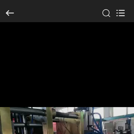
Guangzhou
Huaweier
Packing
Products
Co.,Ltd..
All
Rights
Reserved.
বাড়ি
পণ্য
আমাদের
সম্বন্ধে
কারখানা
পরিদর্শন
গুণমান