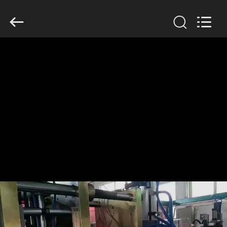
Guangzhou
Huaweier
Packing
Products
Co.,Ltd..
All
Rights
Reserved.
বাড়ি
পণ্য
আমাদের
সম্বন্ধে
কারখানা
পরিদর্শন
গুণমান