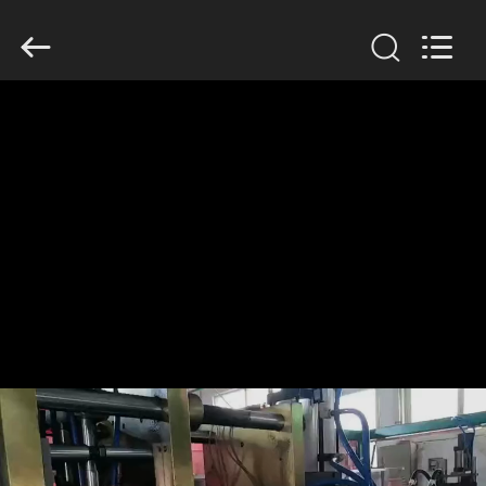
Guangzhou
Huaweier
Packing
Products
Co.,Ltd..
All
Rights
Reserved.
বাড়ি
পণ্য
আমাদের
সম্বন্ধে
কারখানা
পরিদর্শন
গুণমান