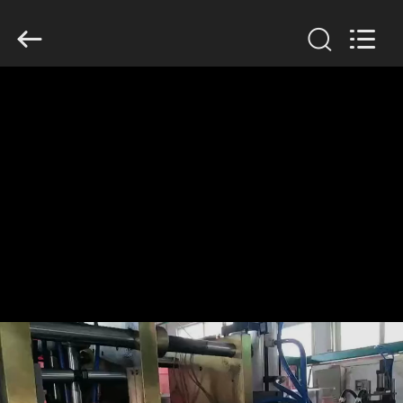
Guangzhou
Huaweier
Packing
Products
Co.,Ltd..
All
Rights
Reserved.
বাড়ি
পণ্য
আমাদের
সম্বন্ধে
কারখানা
পরিদর্শন
গুণমান