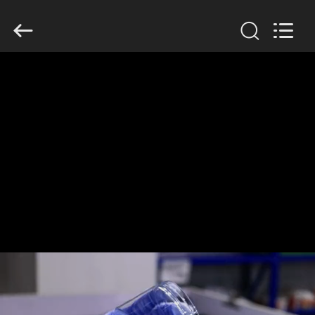
Guangzhou
Huaweier
Packing
Products
Co.,Ltd..
All
Rights
Reserved.
বাড়ি
পণ্য
আমাদের
সম্বন্ধে
কারখানা
পরিদর্শন
গুণমান